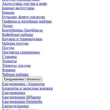
Аксессуары для чая и кофе
Барные аксессуары
Бокалы
Бутылки, фляги для воды
Графины и питейные наборы
Доски
Контейнеры Ланчбоксы
Кофейные наборы
Кружки и термокружки
Наборы посуды
Посуда
Предметы сервировки
Стаканы
Термосы
Термосы для еды
Фляжки
Чайные наборы
Ежедневники / блокноты
Ежедневники / блокноты
Блокноты и записные книжки
Ежедневники
Ежедневники BPlanner
Ежедневники Portobello
Еженедельники