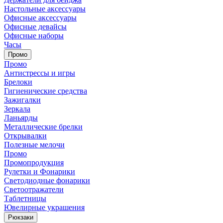
Настольные аксессуары
Офисные аксессуары
Офисные девайсы
Офисные наборы
Часы
Промо
Промо
Антистрессы и игры
Брелоки
Гигиенические средства
Зажигалки
Зеркала
Ланьярды
Металлические брелки
Открывалки
Полезные мелочи
Промо
Промопродукция
Рулетки и Фонарики
Светодиодные фонарики
Светоотражатели
Таблетницы
Ювелирные украшения
Рюкзаки