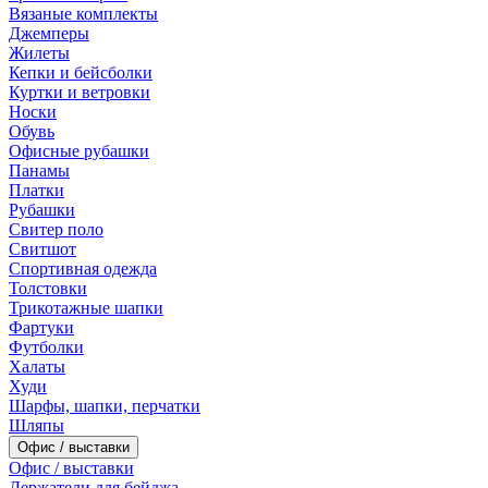
Вязаные комплекты
Джемперы
Жилеты
Кепки и бейсболки
Куртки и ветровки
Носки
Обувь
Офисные рубашки
Панамы
Платки
Рубашки
Свитер поло
Свитшот
Спортивная одежда
Толстовки
Трикотажные шапки
Фартуки
Футболки
Халаты
Худи
Шарфы, шапки, перчатки
Шляпы
Офис / выставки
Офис / выставки
Держатели для бейджа