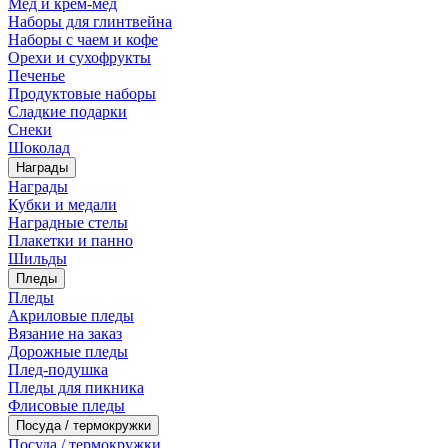
Мед и крем-мед
Наборы для глинтвейна
Наборы с чаем и кофе
Орехи и сухофрукты
Печенье
Продуктовые наборы
Сладкие подарки
Снеки
Шоколад
Награды
Награды
Кубки и медали
Наградные стелы
Плакетки и панно
Шильды
Пледы
Пледы
Акриловые пледы
Вязание на заказ
Дорожные пледы
Плед-подушка
Пледы для пикника
Флисовые пледы
Посуда / термокружки
Посуда / термокружки