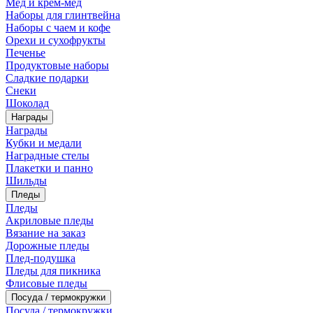
Мед и крем-мед
Наборы для глинтвейна
Наборы с чаем и кофе
Орехи и сухофрукты
Печенье
Продуктовые наборы
Сладкие подарки
Снеки
Шоколад
Награды
Награды
Кубки и медали
Наградные стелы
Плакетки и панно
Шильды
Пледы
Пледы
Акриловые пледы
Вязание на заказ
Дорожные пледы
Плед-подушка
Пледы для пикника
Флисовые пледы
Посуда / термокружки
Посуда / термокружки