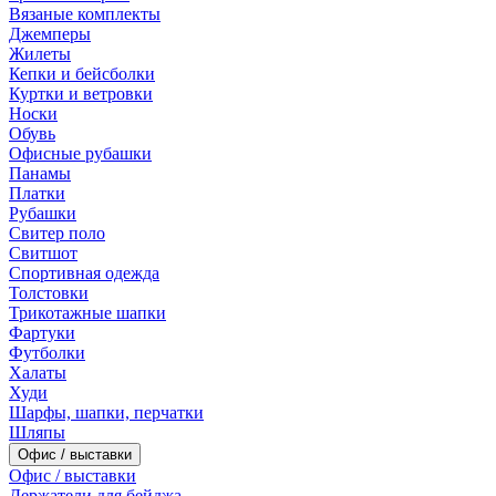
Вязаные комплекты
Джемперы
Жилеты
Кепки и бейсболки
Куртки и ветровки
Носки
Обувь
Офисные рубашки
Панамы
Платки
Рубашки
Свитер поло
Свитшот
Спортивная одежда
Толстовки
Трикотажные шапки
Фартуки
Футболки
Халаты
Худи
Шарфы, шапки, перчатки
Шляпы
Офис / выставки
Офис / выставки
Держатели для бейджа