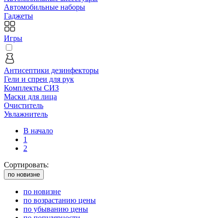
Автомобильные наборы
Гаджеты
Игры
Антисептики дезинфекторы
Гели и спреи для рук
Комплекты СИЗ
Маски для лица
Очиститель
Увлажнитель
В начало
1
2
Сортировать:
по новизне
по новизне
по возрастанию цены
по убыванию цены
по популярности