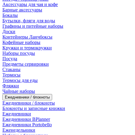
Аксессуары для чая и кофе
Барные аксессуары
Бокалы
Бутылки, фляги для воды
Графины и питейные наборы
Доски
Контейнеры Ланчбоксы
Кофейные наборы
Кружки и термокружки
Наборы посуды
Посуда
Предметы сервировки
Стаканы
Термосы
Термосы для еды
Фляжки
Чайные наборы
Ежедневники / блокноты
Ежедневники / блокноты
Блокноты и записные книжки
Ежедневники
Ежедневники BPlanner
Ежедневники Portobello
Еженедельники