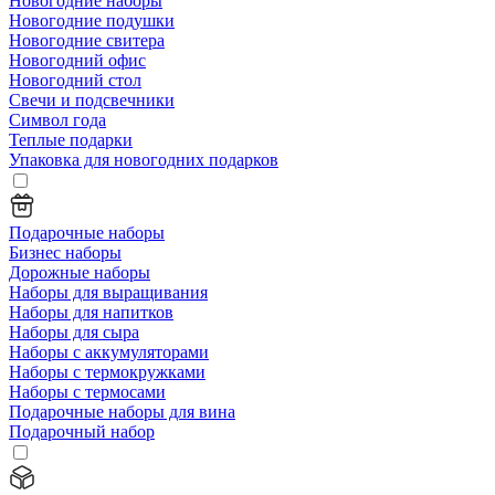
Новогодние наборы
Новогодние подушки
Новогодние свитера
Новогодний офис
Новогодний стол
Свечи и подсвечники
Символ года
Теплые подарки
Упаковка для новогодних подарков
Подарочные наборы
Бизнес наборы
Дорожные наборы
Наборы для выращивания
Наборы для напитков
Наборы для сыра
Наборы с аккумуляторами
Наборы с термокружками
Наборы с термосами
Подарочные наборы для вина
Подарочный набор