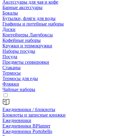
Аксессуары для чая и кофе
Барные аксессуары
Бокалы
Бутылки, фляги для воды
Графины и питейные наборы
Доски
Контейнеры Ланчбоксы
Кофейные наборы
Кружки и термокружки
Наборы посуды
Посуда
Предметы сервировки
Стаканы
Термосы
Термосы для еды
Фляжки
Чайные наборы
Ежедневники / блокноты
Блокноты и записные книжки
Ежедневники
Ежедневники BPlanner
Ежедневники Portobello