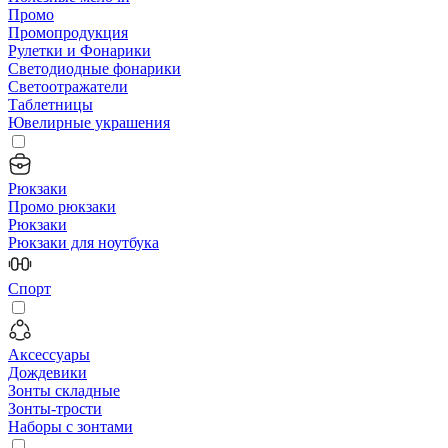
Промо
Промопродукция
Рулетки и Фонарики
Светодиодные фонарики
Светоотражатели
Таблетницы
Ювелирные украшения
Рюкзаки
Промо рюкзаки
Рюкзаки
Рюкзаки для ноутбука
Спорт
Аксессуары
Дождевики
Зонты складные
Зонты-трости
Наборы с зонтами