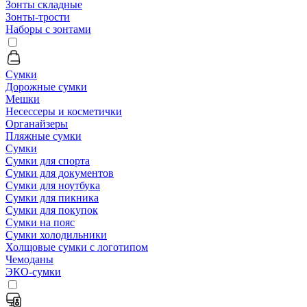
Зонты складные
Зонты-трости
Наборы с зонтами
Сумки
Дорожные сумки
Мешки
Несессеры и косметички
Органайзеры
Пляжные сумки
Сумки
Сумки для спорта
Сумки для документов
Сумки для ноутбука
Сумки для пикника
Сумки для покупок
Сумки на пояс
Сумки холодильники
Холщовые сумки с логотипом
Чемоданы
ЭКО-сумки