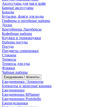
Аксессуары для чая и кофе
Барные аксессуары
Бокалы
Бутылки, фляги для воды
Графины и питейные наборы
Доски
Контейнеры Ланчбоксы
Кофейные наборы
Кружки и термокружки
Наборы посуды
Посуда
Предметы сервировки
Стаканы
Термосы
Термосы для еды
Фляжки
Чайные наборы
Ежедневники / блокноты
Ежедневники / блокноты
Блокноты и записные книжки
Ежедневники
Ежедневники BPlanner
Ежедневники Portobello
Еженедельники