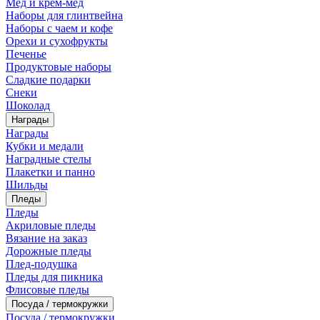
Мед и крем-мед
Наборы для глинтвейна
Наборы с чаем и кофе
Орехи и сухофрукты
Печенье
Продуктовые наборы
Сладкие подарки
Снеки
Шоколад
Награды
Награды
Кубки и медали
Наградные стелы
Плакетки и панно
Шильды
Пледы
Пледы
Акриловые пледы
Вязание на заказ
Дорожные пледы
Плед-подушка
Пледы для пикника
Флисовые пледы
Посуда / термокружки
Посуда / термокружки