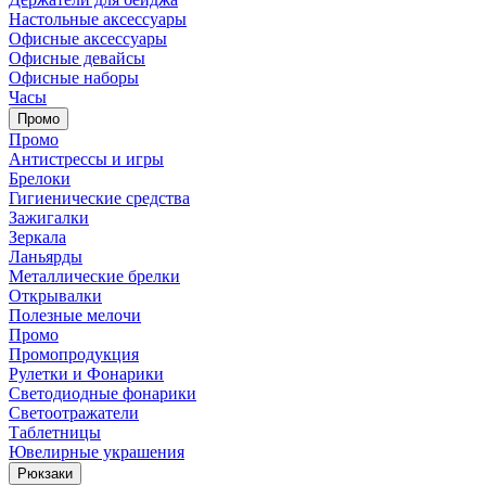
Настольные аксессуары
Офисные аксессуары
Офисные девайсы
Офисные наборы
Часы
Промо
Промо
Антистрессы и игры
Брелоки
Гигиенические средства
Зажигалки
Зеркала
Ланьярды
Металлические брелки
Открывалки
Полезные мелочи
Промо
Промопродукция
Рулетки и Фонарики
Светодиодные фонарики
Светоотражатели
Таблетницы
Ювелирные украшения
Рюкзаки