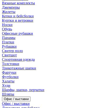
Вязаные комплекты
Джемперы
Жилеты
Кепки и бейсболки
Куртки и ветровки
Носки
Обувь
Офисные рубашки
Панамы
Платки
Рубашки
Свитер поло
Свитшот
Спортивная одежда
Толстовки
Трикотажные шапки
Фартуки
Футболки
Халаты
Худи
Шарфы, шапки, перчатки
Шляпы
Офис / выставки
Офис / выставки
Держатели для бейджа